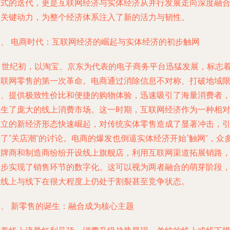
模式的迭代，更是互联网经济与实体经济从并行发展走向深度融
的关键动力，为整个经济体系注入了新的活力与韧性。
一、 电商时代：互联网经济的崛起与实体经济的初步触网
21世纪初，以淘宝、京东为代表的电子商务平台迅猛发展，标志
互联网零售的第一次革命。电商通过消除信息不对称、打破地域
制、提供极致性价比和便捷的购物体验，迅速吸引了海量消费者
催生了庞大的线上消费市场。这一时期，互联网经济作为一种相
独立的新经济形态快速崛起，对传统实体零售造成了显著冲击，
了“关店潮”的讨论。电商的爆发也倒逼实体经济开始“触网”，众
品牌商和制造商纷纷开设线上旗舰店，利用互联网渠道拓展销路
初步实现了销售环节的数字化。这可以视为两者融合的萌芽阶段
但线上与线下在很大程度上仍处于割裂甚至竞争状态。
二、 新零售的诞生：融合成为核心主题