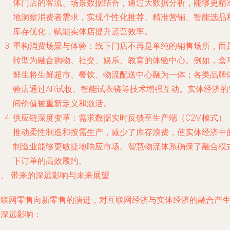
体门店的客流、场景数据结合，通过大数据分析，能够更精
地洞察消费者需求，实现个性化推荐、精准营销、智能选品
库存优化，赋能实体店提升运营效率。
重构消费场景与体验
：线下门店不再是单纯的销售场所，而
转型为融合购物、社交、娱乐、教育的体验中心。例如，盒
鲜生将生鲜超市、餐饮、物流配送中心融为一体；各类品牌
验店通过AR试妆、智能试衣镜等技术增强互动。实体经济的
间价值被重新定义和激活。
供应链深度变革
：需求数据实时反馈至生产端（C2M模式）
推动柔性制造和按需生产，减少了库存浪费，使实体经济中
制造业能够更敏捷地响应市场。智慧物流体系确保了融合模
下订单的高效履约。
四、 带来的深远影响与未来展望
互联网零售向新零售的演进，对互联网经济与实体经济的融合产
了深远影响：